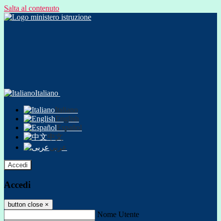
Salta al contenuto
Italiano
Italiano
English
Español
中文
عربى
Accedi
Accedi
button close
×
Nome Utente