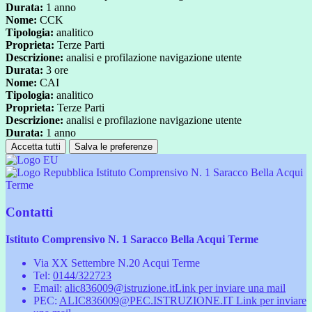
Durata:
1 anno
Nome:
CCK
Tipologia:
analitico
Proprieta:
Terze Parti
Descrizione:
analisi e profilazione navigazione utente
Durata:
3 ore
Nome:
CAI
Tipologia:
analitico
Proprieta:
Terze Parti
Descrizione:
analisi e profilazione navigazione utente
Durata:
1 anno
Accetta tutti
Salva le preferenze
Istituto Comprensivo N. 1 Saracco Bella Acqui
Terme
Contatti
Istituto Comprensivo N. 1 Saracco Bella Acqui Terme
Via XX Settembre N.20 Acqui Terme
Tel:
0144/322723
Email:
alic836009@istruzione.it
Link per inviare una mail
PEC:
ALIC836009@PEC.ISTRUZIONE.IT
Link per inviare