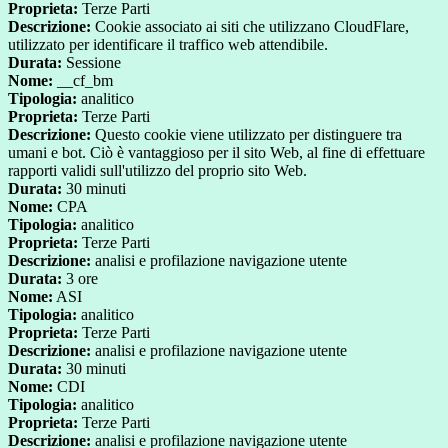
Proprieta:
Terze Parti
Descrizione:
Cookie associato ai siti che utilizzano CloudFlare,
utilizzato per identificare il traffico web attendibile.
Durata:
Sessione
Nome:
__cf_bm
Tipologia:
analitico
Proprieta:
Terze Parti
Descrizione:
Questo cookie viene utilizzato per distinguere tra
umani e bot. Ciò è vantaggioso per il sito Web, al fine di effettuare
rapporti validi sull'utilizzo del proprio sito Web.
Durata:
30 minuti
Nome:
CPA
Tipologia:
analitico
Proprieta:
Terze Parti
Descrizione:
analisi e profilazione navigazione utente
Durata:
3 ore
Nome:
ASI
Tipologia:
analitico
Proprieta:
Terze Parti
Descrizione:
analisi e profilazione navigazione utente
Durata:
30 minuti
Nome:
CDI
Tipologia:
analitico
Proprieta:
Terze Parti
Descrizione:
analisi e profilazione navigazione utente