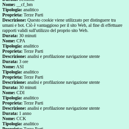
Nome:
__cf_bm
Tipologia:
analitico
Proprieta:
Terze Parti
Descrizione:
Questo cookie viene utilizzato per distinguere tra
umani e bot. Ciò è vantaggioso per il sito Web, al fine di effettuare
rapporti validi sull'utilizzo del proprio sito Web.
Durata:
30 minuti
Nome:
CPA
Tipologia:
analitico
Proprieta:
Terze Parti
Descrizione:
analisi e profilazione navigazione utente
Durata:
3 ore
Nome:
ASI
Tipologia:
analitico
Proprieta:
Terze Parti
Descrizione:
analisi e profilazione navigazione utente
Durata:
30 minuti
Nome:
CDI
Tipologia:
analitico
Proprieta:
Terze Parti
Descrizione:
analisi e profilazione navigazione utente
Durata:
1 anno
Nome:
CCK
Tipologia:
analitico
Proprieta:
Terze Parti