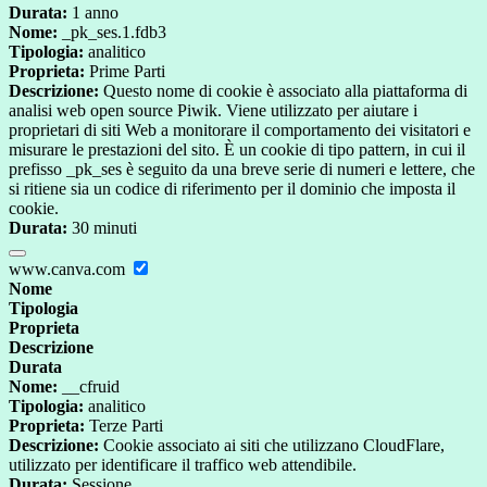
Durata:
1 anno
Nome:
_pk_ses.1.fdb3
Tipologia:
analitico
Proprieta:
Prime Parti
Descrizione:
Questo nome di cookie è associato alla piattaforma di
analisi web open source Piwik. Viene utilizzato per aiutare i
proprietari di siti Web a monitorare il comportamento dei visitatori e
misurare le prestazioni del sito. È un cookie di tipo pattern, in cui il
prefisso _pk_ses è seguito da una breve serie di numeri e lettere, che
si ritiene sia un codice di riferimento per il dominio che imposta il
cookie.
Durata:
30 minuti
www.canva.com
Nome
Tipologia
Proprieta
Descrizione
Durata
Nome:
__cfruid
Tipologia:
analitico
Proprieta:
Terze Parti
Descrizione:
Cookie associato ai siti che utilizzano CloudFlare,
utilizzato per identificare il traffico web attendibile.
Durata:
Sessione