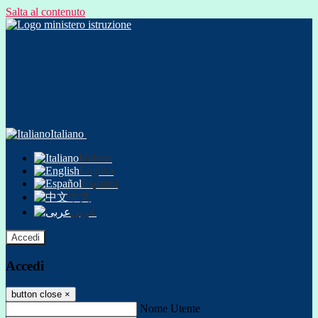
Salta al contenuto
Italiano
Italiano
English
Español
中文
عربى
Accedi
Accedi
button close
×
Nome Utente