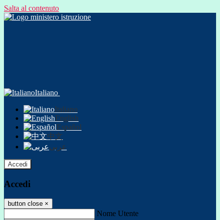
Salta al contenuto
Italiano
Italiano
English
Español
中文
عربى
Accedi
Accedi
button close
×
Nome Utente