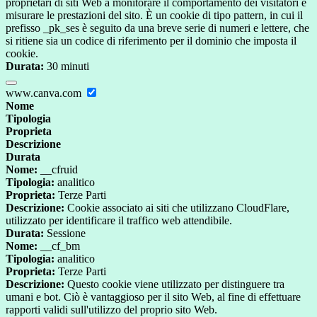
proprietari di siti Web a monitorare il comportamento dei visitatori e
misurare le prestazioni del sito. È un cookie di tipo pattern, in cui il
prefisso _pk_ses è seguito da una breve serie di numeri e lettere, che
si ritiene sia un codice di riferimento per il dominio che imposta il
cookie.
Durata:
30 minuti
www.canva.com
Nome
Tipologia
Proprieta
Descrizione
Durata
Nome:
__cfruid
Tipologia:
analitico
Proprieta:
Terze Parti
Descrizione:
Cookie associato ai siti che utilizzano CloudFlare,
utilizzato per identificare il traffico web attendibile.
Durata:
Sessione
Nome:
__cf_bm
Tipologia:
analitico
Proprieta:
Terze Parti
Descrizione:
Questo cookie viene utilizzato per distinguere tra
umani e bot. Ciò è vantaggioso per il sito Web, al fine di effettuare
rapporti validi sull'utilizzo del proprio sito Web.