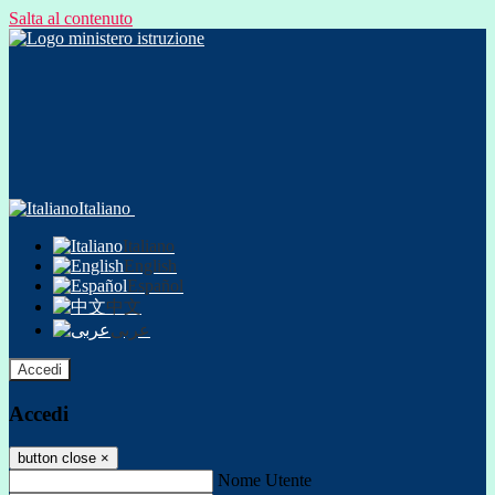
Salta al contenuto
Italiano
Italiano
English
Español
中文
عربى
Accedi
Accedi
button close
×
Nome Utente