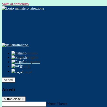
Salta al contenuto
Italiano
Italiano
English
Español
中文
عربى
Accedi
Accedi
button close
×
Nome Utente