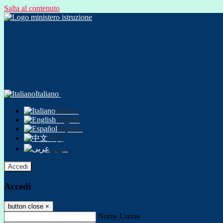
Salta al contenuto
Italiano
Italiano
English
Español
中文
عربى
Accedi
Accedi
button close
×
Nome Utente