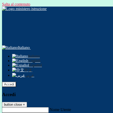
Salta al contenuto
Italiano
Italiano
English
Español
中文
عربى
Accedi
Accedi
button close
×
Nome Utente