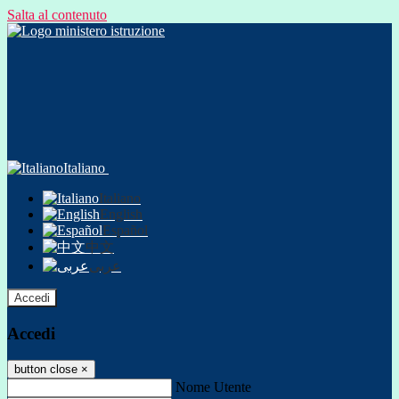
Salta al contenuto
Italiano
Italiano
English
Español
中文
عربى
Accedi
Accedi
button close
×
Nome Utente