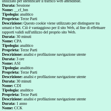
utilizzato per identificare il traffico web attendibile.
Durata:
Sessione
Nome:
__cf_bm
Tipologia:
analitico
Proprieta:
Terze Parti
Descrizione:
Questo cookie viene utilizzato per distinguere tra
umani e bot. Ciò è vantaggioso per il sito Web, al fine di effettuare
rapporti validi sull'utilizzo del proprio sito Web.
Durata:
30 minuti
Nome:
CPA
Tipologia:
analitico
Proprieta:
Terze Parti
Descrizione:
analisi e profilazione navigazione utente
Durata:
3 ore
Nome:
ASI
Tipologia:
analitico
Proprieta:
Terze Parti
Descrizione:
analisi e profilazione navigazione utente
Durata:
30 minuti
Nome:
CDI
Tipologia:
analitico
Proprieta:
Terze Parti
Descrizione:
analisi e profilazione navigazione utente
Durata:
1 anno
Nome:
CCK