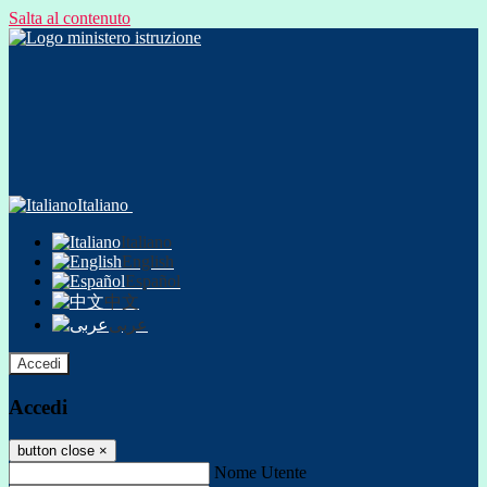
Salta al contenuto
Italiano
Italiano
English
Español
中文
عربى
Accedi
Accedi
button close
×
Nome Utente