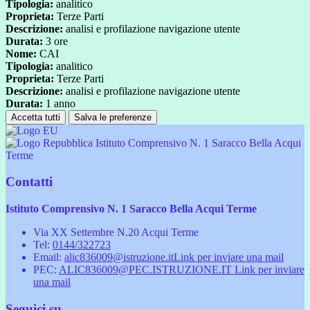
Tipologia:
analitico
Proprieta:
Terze Parti
Descrizione:
analisi e profilazione navigazione utente
Durata:
3 ore
Nome:
CAI
Tipologia:
analitico
Proprieta:
Terze Parti
Descrizione:
analisi e profilazione navigazione utente
Durata:
1 anno
Accetta tutti
Salva le preferenze
Istituto Comprensivo N. 1 Saracco Bella Acqui
Terme
Contatti
Istituto Comprensivo N. 1 Saracco Bella Acqui Terme
Via XX Settembre N.20 Acqui Terme
Tel:
0144/322723
Email:
alic836009@istruzione.it
Link per inviare una mail
PEC:
ALIC836009@PEC.ISTRUZIONE.IT
Link per inviare
una mail
Seguici su