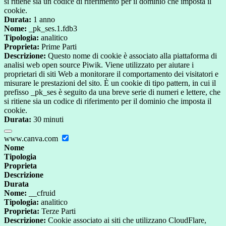
si ritiene sia un codice di riferimento per il dominio che imposta il
cookie.
Durata:
1 anno
Nome:
_pk_ses.1.fdb3
Tipologia:
analitico
Proprieta:
Prime Parti
Descrizione:
Questo nome di cookie è associato alla piattaforma di
analisi web open source Piwik. Viene utilizzato per aiutare i
proprietari di siti Web a monitorare il comportamento dei visitatori e
misurare le prestazioni del sito. È un cookie di tipo pattern, in cui il
prefisso _pk_ses è seguito da una breve serie di numeri e lettere, che
si ritiene sia un codice di riferimento per il dominio che imposta il
cookie.
Durata:
30 minuti
www.canva.com
Nome
Tipologia
Proprieta
Descrizione
Durata
Nome:
__cfruid
Tipologia:
analitico
Proprieta:
Terze Parti
Descrizione:
Cookie associato ai siti che utilizzano CloudFlare,