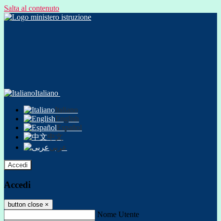
Salta al contenuto
Italiano
Italiano
English
Español
中文
عربى
Accedi
Accedi
button close
×
Nome Utente