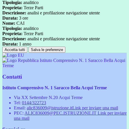
Tipologia:
analitico
Proprieta:
Terze Parti
Descrizione:
analisi e profilazione navigazione utente
Durata:
3 ore
Nome:
CAI
Tipologia:
analitico
Proprieta:
Terze Parti
Descrizione:
analisi e profilazione navigazione utente
Durata:
1 anno
Accetta tutti
Salva le preferenze
Istituto Comprensivo N. 1 Saracco Bella Acqui
Terme
Contatti
Istituto Comprensivo N. 1 Saracco Bella Acqui Terme
Via XX Settembre N.20 Acqui Terme
Tel:
0144/322723
Email:
alic836009@istruzione.it
Link per inviare una mail
PEC:
ALIC836009@PEC.ISTRUZIONE.IT
Link per inviare
una mail