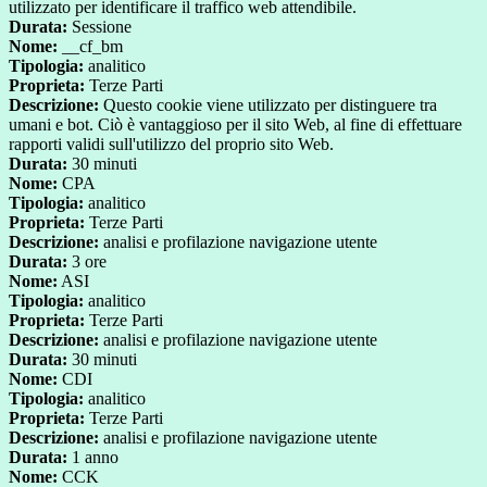
utilizzato per identificare il traffico web attendibile.
Durata:
Sessione
Nome:
__cf_bm
Tipologia:
analitico
Proprieta:
Terze Parti
Descrizione:
Questo cookie viene utilizzato per distinguere tra
umani e bot. Ciò è vantaggioso per il sito Web, al fine di effettuare
rapporti validi sull'utilizzo del proprio sito Web.
Durata:
30 minuti
Nome:
CPA
Tipologia:
analitico
Proprieta:
Terze Parti
Descrizione:
analisi e profilazione navigazione utente
Durata:
3 ore
Nome:
ASI
Tipologia:
analitico
Proprieta:
Terze Parti
Descrizione:
analisi e profilazione navigazione utente
Durata:
30 minuti
Nome:
CDI
Tipologia:
analitico
Proprieta:
Terze Parti
Descrizione:
analisi e profilazione navigazione utente
Durata:
1 anno
Nome:
CCK