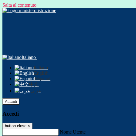
Salta al contenuto
Italiano
Italiano
English
Español
中文
عربى
Accedi
Accedi
button close
×
Nome Utente