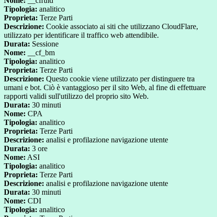
Nome:
__cfruid
Tipologia:
analitico
Proprieta:
Terze Parti
Descrizione:
Cookie associato ai siti che utilizzano CloudFlare,
utilizzato per identificare il traffico web attendibile.
Durata:
Sessione
Nome:
__cf_bm
Tipologia:
analitico
Proprieta:
Terze Parti
Descrizione:
Questo cookie viene utilizzato per distinguere tra
umani e bot. Ciò è vantaggioso per il sito Web, al fine di effettuare
rapporti validi sull'utilizzo del proprio sito Web.
Durata:
30 minuti
Nome:
CPA
Tipologia:
analitico
Proprieta:
Terze Parti
Descrizione:
analisi e profilazione navigazione utente
Durata:
3 ore
Nome:
ASI
Tipologia:
analitico
Proprieta:
Terze Parti
Descrizione:
analisi e profilazione navigazione utente
Durata:
30 minuti
Nome:
CDI
Tipologia:
analitico