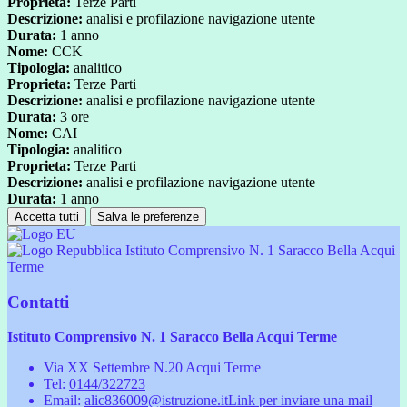
Proprieta:
Terze Parti
Descrizione:
analisi e profilazione navigazione utente
Durata:
1 anno
Nome:
CCK
Tipologia:
analitico
Proprieta:
Terze Parti
Descrizione:
analisi e profilazione navigazione utente
Durata:
3 ore
Nome:
CAI
Tipologia:
analitico
Proprieta:
Terze Parti
Descrizione:
analisi e profilazione navigazione utente
Durata:
1 anno
Accetta tutti
Salva le preferenze
Istituto Comprensivo N. 1 Saracco Bella Acqui
Terme
Contatti
Istituto Comprensivo N. 1 Saracco Bella Acqui Terme
Via XX Settembre N.20 Acqui Terme
Tel:
0144/322723
Email:
alic836009@istruzione.it
Link per inviare una mail