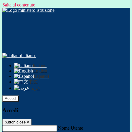
Salta al contenuto
Italiano
Italiano
English
Español
中文
عربى
Accedi
Accedi
button close
×
Nome Utente