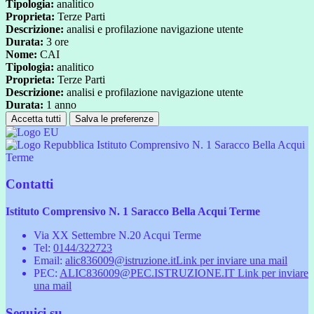
Tipologia:
analitico
Proprieta:
Terze Parti
Descrizione:
analisi e profilazione navigazione utente
Durata:
3 ore
Nome:
CAI
Tipologia:
analitico
Proprieta:
Terze Parti
Descrizione:
analisi e profilazione navigazione utente
Durata:
1 anno
Accetta tutti
Salva le preferenze
Istituto Comprensivo N. 1 Saracco Bella Acqui
Terme
Contatti
Istituto Comprensivo N. 1 Saracco Bella Acqui Terme
Via XX Settembre N.20 Acqui Terme
Tel:
0144/322723
Email:
alic836009@istruzione.it
Link per inviare una mail
PEC:
ALIC836009@PEC.ISTRUZIONE.IT
Link per inviare
una mail
Seguici su