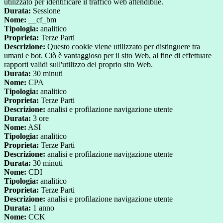
utilizzato per identificare il traffico web attendibile.
Durata:
Sessione
Nome:
__cf_bm
Tipologia:
analitico
Proprieta:
Terze Parti
Descrizione:
Questo cookie viene utilizzato per distinguere tra
umani e bot. Ciò è vantaggioso per il sito Web, al fine di effettuare
rapporti validi sull'utilizzo del proprio sito Web.
Durata:
30 minuti
Nome:
CPA
Tipologia:
analitico
Proprieta:
Terze Parti
Descrizione:
analisi e profilazione navigazione utente
Durata:
3 ore
Nome:
ASI
Tipologia:
analitico
Proprieta:
Terze Parti
Descrizione:
analisi e profilazione navigazione utente
Durata:
30 minuti
Nome:
CDI
Tipologia:
analitico
Proprieta:
Terze Parti
Descrizione:
analisi e profilazione navigazione utente
Durata:
1 anno
Nome:
CCK