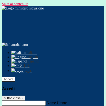
Salta al contenuto
Italiano
Italiano
English
Español
中文
عربى
Accedi
Accedi
button close
×
Nome Utente