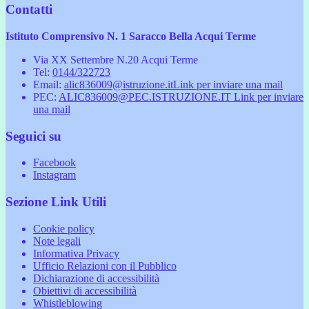
Contatti
Istituto Comprensivo N. 1 Saracco Bella Acqui Terme
Via XX Settembre N.20 Acqui Terme
Tel:
0144/322723
Email:
alic836009@istruzione.it
Link per inviare una mail
PEC:
ALIC836009@PEC.ISTRUZIONE.IT
Link per inviare
una mail
Seguici su
Facebook
Instagram
Sezione Link Utili
Cookie policy
Note legali
Informativa Privacy
Ufficio Relazioni con il Pubblico
Dichiarazione di accessibilità
Obiettivi di accessibilità
Whistleblowing