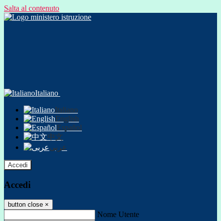
Salta al contenuto
Italiano
Italiano
English
Español
中文
عربى
Accedi
Accedi
button close
×
Nome Utente