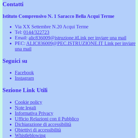
Contatti
Istituto Comprensivo N. 1 Saracco Bella Acqui Terme
Via XX Settembre N.20 Acqui Terme
Tel:
0144/322723
Email:
alic836009@istruzione.it
Link per inviare una mail
PEC:
ALIC836009@PEC.ISTRUZIONE.IT
Link per inviare
una mail
Seguici su
Facebook
Instagram
Sezione Link Utili
Cookie policy
Note legali
Informativa Privacy
Ufficio Relazioni con il Pubblico
Dichiarazione di accessibilità
Obiettivi di accessibilità
Whistleblowing