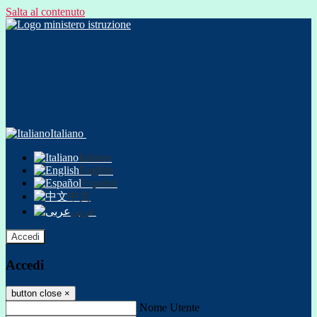
Salta al contenuto
Italiano
Italiano
English
Español
中文
عربى
Accedi
Accedi
button close
×
Nome Utente