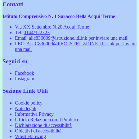
Contatti
Istituto Comprensivo N. 1 Saracco Bella Acqui Terme
Via XX Settembre N.20 Acqui Terme
Tel:
0144/322723
Email:
alic836009@istruzione.it
Link per inviare una mail
PEC:
ALIC836009@PEC.ISTRUZIONE.IT
Link per inviare
una mail
Seguici su
Facebook
Instagram
Sezione Link Utili
Cookie policy
Note legali
Informativa Privacy
Ufficio Relazioni con il Pubblico
Dichiarazione di accessibilità
Obiettivi di accessibilità
Whistleblowing