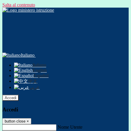
Salta al contenuto
Italiano
Italiano
English
Español
中文
عربى
Accedi
Accedi
button close
×
Nome Utente