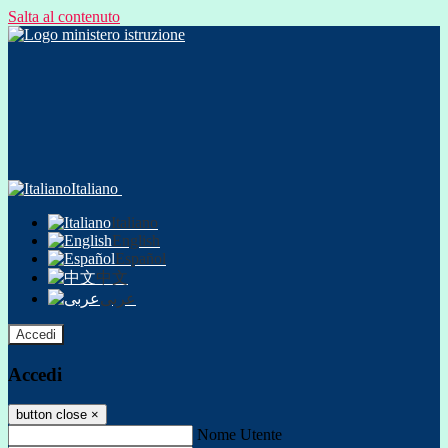
Salta al contenuto
Italiano
Italiano
English
Español
中文
عربى
Accedi
Accedi
button close
×
Nome Utente