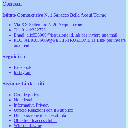
Contatti
Istituto Comprensivo N. 1 Saracco Bella Acqui Terme
Via XX Settembre N.20 Acqui Terme
Tel:
0144/322723
Email:
alic836009@istruzione.it
Link per inviare una mail
PEC:
ALIC836009@PEC.ISTRUZIONE.IT
Link per inviare
una mail
Seguici su
Facebook
Instagram
Sezione Link Utili
Cookie policy
Note legali
Informativa Privacy
Ufficio Relazioni con il Pubblico
Dichiarazione di accessibilità
Obiettivi di accessibilità
Whistleblowing