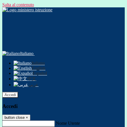
Salta al contenuto
Italiano
Italiano
English
Español
中文
عربى
Accedi
Accedi
button close
×
Nome Utente