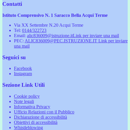
Contatti
Istituto Comprensivo N. 1 Saracco Bella Acqui Terme
Via XX Settembre N.20 Acqui Terme
Tel:
0144/322723
Email:
alic836009@istruzione.it
Link per inviare una mail
PEC:
ALIC836009@PEC.ISTRUZIONE.IT
Link per inviare
una mail
Seguici su
Facebook
Instagram
Sezione Link Utili
Cookie policy
Note legali
Informativa Privacy
Ufficio Relazioni con il Pubblico
Dichiarazione di accessibilità
Obiettivi di accessibilità
Whistleblowing