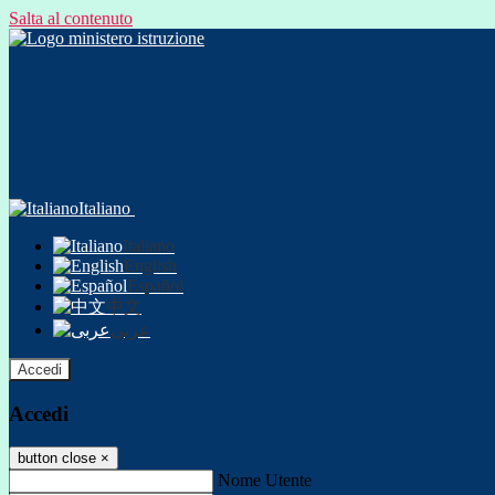
Salta al contenuto
Italiano
Italiano
English
Español
中文
عربى
Accedi
Accedi
button close
×
Nome Utente