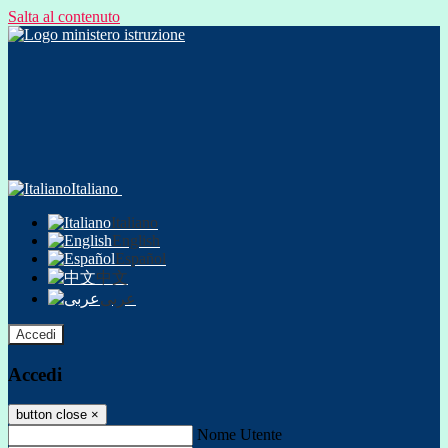
Salta al contenuto
Italiano
Italiano
English
Español
中文
عربى
Accedi
Accedi
button close
×
Nome Utente