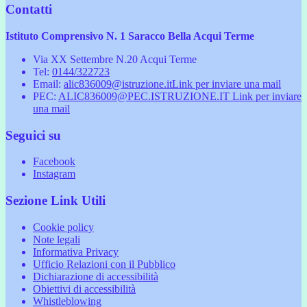
Contatti
Istituto Comprensivo N. 1 Saracco Bella Acqui Terme
Via XX Settembre N.20 Acqui Terme
Tel:
0144/322723
Email:
alic836009@istruzione.it
Link per inviare una mail
PEC:
ALIC836009@PEC.ISTRUZIONE.IT
Link per inviare
una mail
Seguici su
Facebook
Instagram
Sezione Link Utili
Cookie policy
Note legali
Informativa Privacy
Ufficio Relazioni con il Pubblico
Dichiarazione di accessibilità
Obiettivi di accessibilità
Whistleblowing