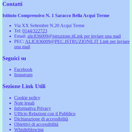
Contatti
Istituto Comprensivo N. 1 Saracco Bella Acqui Terme
Via XX Settembre N.20 Acqui Terme
Tel:
0144/322723
Email:
alic836009@istruzione.it
Link per inviare una mail
PEC:
ALIC836009@PEC.ISTRUZIONE.IT
Link per inviare
una mail
Seguici su
Facebook
Instagram
Sezione Link Utili
Cookie policy
Note legali
Informativa Privacy
Ufficio Relazioni con il Pubblico
Dichiarazione di accessibilità
Obiettivi di accessibilità
Whistleblowing