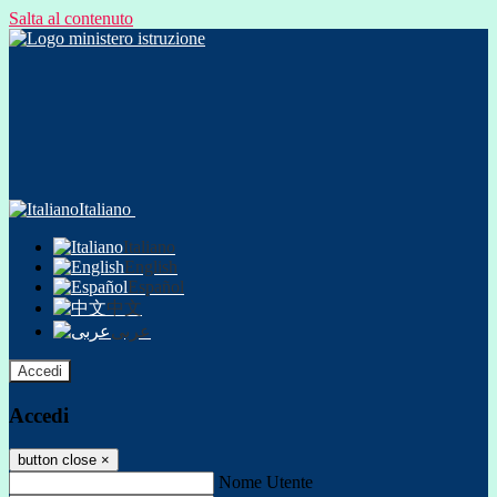
Salta al contenuto
Italiano
Italiano
English
Español
中文
عربى
Accedi
Accedi
button close
×
Nome Utente