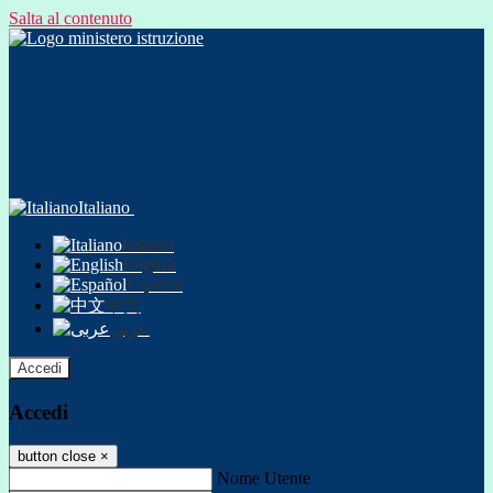
Salta al contenuto
Italiano
Italiano
English
Español
中文
عربى
Accedi
Accedi
button close
×
Nome Utente