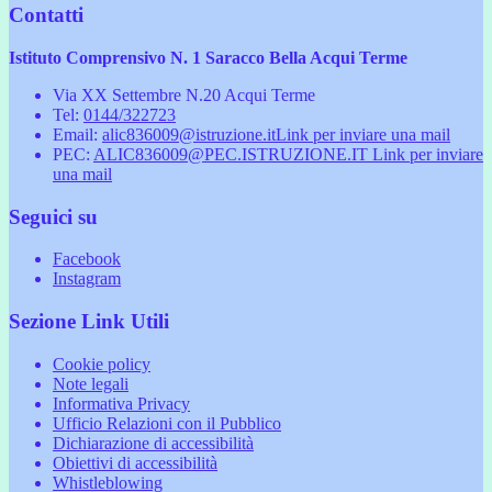
Contatti
Istituto Comprensivo N. 1 Saracco Bella Acqui Terme
Via XX Settembre N.20 Acqui Terme
Tel:
0144/322723
Email:
alic836009@istruzione.it
Link per inviare una mail
PEC:
ALIC836009@PEC.ISTRUZIONE.IT
Link per inviare
una mail
Seguici su
Facebook
Instagram
Sezione Link Utili
Cookie policy
Note legali
Informativa Privacy
Ufficio Relazioni con il Pubblico
Dichiarazione di accessibilità
Obiettivi di accessibilità
Whistleblowing