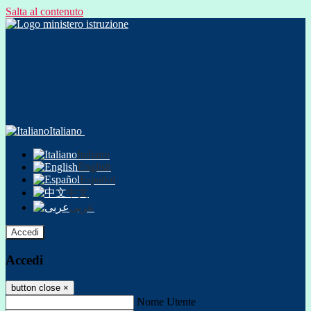
Salta al contenuto
Italiano
Italiano
English
Español
中文
عربى
Accedi
Accedi
button close
×
Nome Utente