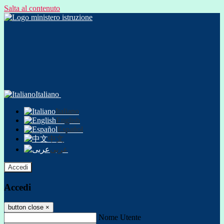
Salta al contenuto
Italiano
Italiano
English
Español
中文
عربى
Accedi
Accedi
button close
×
Nome Utente