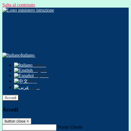
Salta al contenuto
Italiano
Italiano
English
Español
中文
عربى
Accedi
Accedi
button close
×
Nome Utente