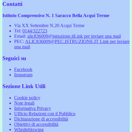
Contatti
Istituto Comprensivo N. 1 Saracco Bella Acqui Terme
Via XX Settembre N.20 Acqui Terme
Tel:
0144/322723
Email:
alic836009@istruzione.it
Link per inviare una mail
PEC:
ALIC836009@PEC.ISTRUZIONE.IT
Link per inviare
una mail
Seguici su
Facebook
Instagram
Sezione Link Utili
Cookie policy
Note legali
Informativa Privacy
Ufficio Relazioni con il Pubblico
Dichiarazione di accessibilità
Obiettivi di accessibilità
Whistleblowing