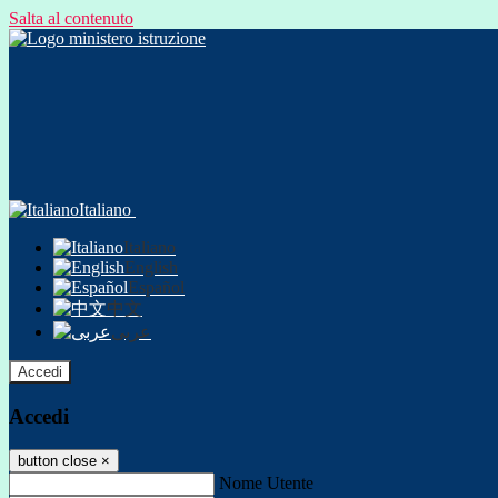
Salta al contenuto
Italiano
Italiano
English
Español
中文
عربى
Accedi
Accedi
button close
×
Nome Utente