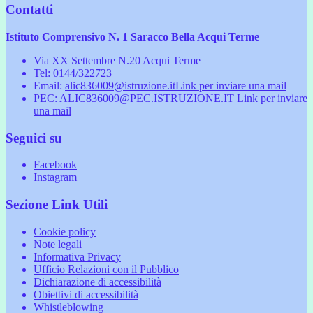
Contatti
Istituto Comprensivo N. 1 Saracco Bella Acqui Terme
Via XX Settembre N.20 Acqui Terme
Tel:
0144/322723
Email:
alic836009@istruzione.it
Link per inviare una mail
PEC:
ALIC836009@PEC.ISTRUZIONE.IT
Link per inviare
una mail
Seguici su
Facebook
Instagram
Sezione Link Utili
Cookie policy
Note legali
Informativa Privacy
Ufficio Relazioni con il Pubblico
Dichiarazione di accessibilità
Obiettivi di accessibilità
Whistleblowing