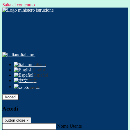
Salta al contenuto
Italiano
Italiano
English
Español
中文
عربى
Accedi
Accedi
button close
×
Nome Utente