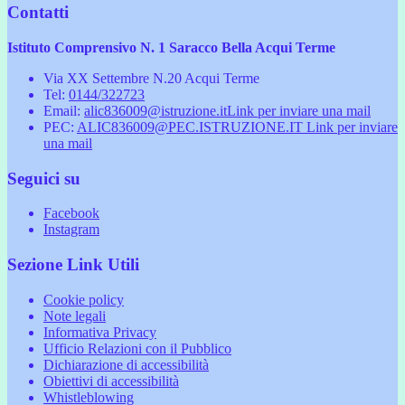
Contatti
Istituto Comprensivo N. 1 Saracco Bella Acqui Terme
Via XX Settembre N.20 Acqui Terme
Tel:
0144/322723
Email:
alic836009@istruzione.it
Link per inviare una mail
PEC:
ALIC836009@PEC.ISTRUZIONE.IT
Link per inviare
una mail
Seguici su
Facebook
Instagram
Sezione Link Utili
Cookie policy
Note legali
Informativa Privacy
Ufficio Relazioni con il Pubblico
Dichiarazione di accessibilità
Obiettivi di accessibilità
Whistleblowing