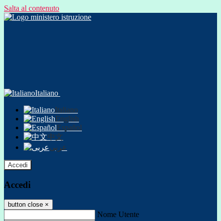
Salta al contenuto
Italiano
Italiano
English
Español
中文
عربى
Accedi
Accedi
button close
×
Nome Utente