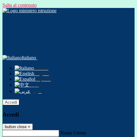
Salta al contenuto
Italiano
Italiano
English
Español
中文
عربى
Accedi
Accedi
button close
×
Nome Utente