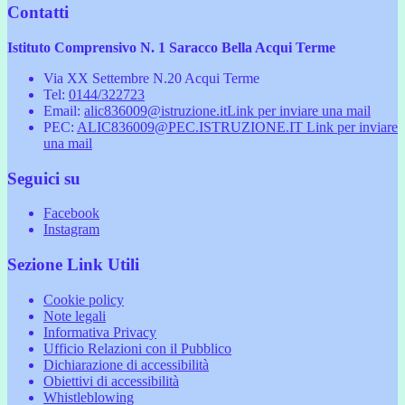
Contatti
Istituto Comprensivo N. 1 Saracco Bella Acqui Terme
Via XX Settembre N.20 Acqui Terme
Tel:
0144/322723
Email:
alic836009@istruzione.it
Link per inviare una mail
PEC:
ALIC836009@PEC.ISTRUZIONE.IT
Link per inviare
una mail
Seguici su
Facebook
Instagram
Sezione Link Utili
Cookie policy
Note legali
Informativa Privacy
Ufficio Relazioni con il Pubblico
Dichiarazione di accessibilità
Obiettivi di accessibilità
Whistleblowing