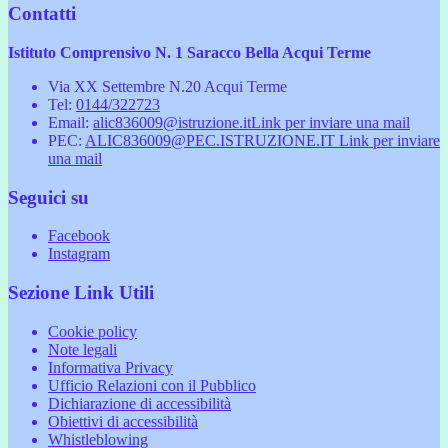
Contatti
Istituto Comprensivo N. 1 Saracco Bella Acqui Terme
Via XX Settembre N.20 Acqui Terme
Tel:
0144/322723
Email:
alic836009@istruzione.it
Link per inviare una mail
PEC:
ALIC836009@PEC.ISTRUZIONE.IT
Link per inviare
una mail
Seguici su
Facebook
Instagram
Sezione Link Utili
Cookie policy
Note legali
Informativa Privacy
Ufficio Relazioni con il Pubblico
Dichiarazione di accessibilità
Obiettivi di accessibilità
Whistleblowing