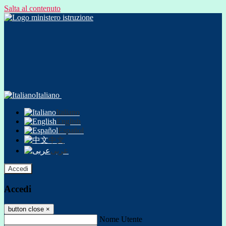
Salta al contenuto
Italiano
Italiano
English
Español
中文
عربى
Accedi
Accedi
button close
×
Nome Utente