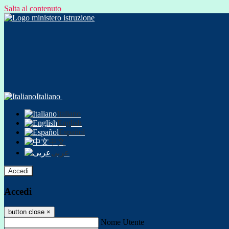
Salta al contenuto
Italiano
Italiano
English
Español
中文
عربى
Accedi
Accedi
button close
×
Nome Utente