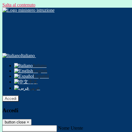
Salta al contenuto
Italiano
Italiano
English
Español
中文
عربى
Accedi
Accedi
button close
×
Nome Utente