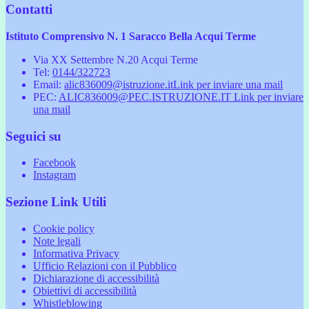
Contatti
Istituto Comprensivo N. 1 Saracco Bella Acqui Terme
Via XX Settembre N.20 Acqui Terme
Tel:
0144/322723
Email:
alic836009@istruzione.it
Link per inviare una mail
PEC:
ALIC836009@PEC.ISTRUZIONE.IT
Link per inviare
una mail
Seguici su
Facebook
Instagram
Sezione Link Utili
Cookie policy
Note legali
Informativa Privacy
Ufficio Relazioni con il Pubblico
Dichiarazione di accessibilità
Obiettivi di accessibilità
Whistleblowing