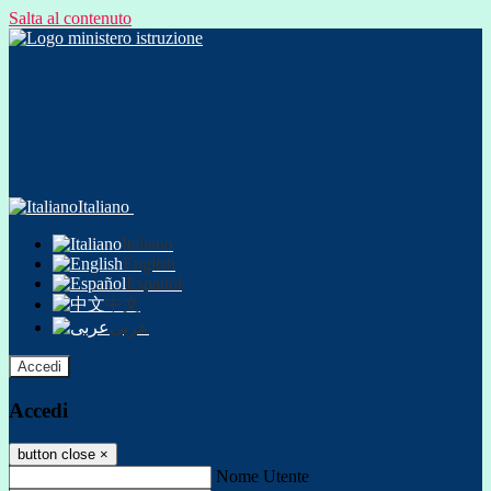
Salta al contenuto
Italiano
Italiano
English
Español
中文
عربى
Accedi
Accedi
button close
×
Nome Utente