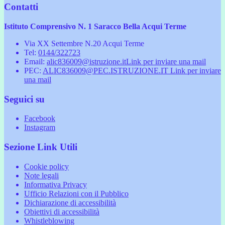
Contatti
Istituto Comprensivo N. 1 Saracco Bella Acqui Terme
Via XX Settembre N.20 Acqui Terme
Tel:
0144/322723
Email:
alic836009@istruzione.it
Link per inviare una mail
PEC:
ALIC836009@PEC.ISTRUZIONE.IT
Link per inviare
una mail
Seguici su
Facebook
Instagram
Sezione Link Utili
Cookie policy
Note legali
Informativa Privacy
Ufficio Relazioni con il Pubblico
Dichiarazione di accessibilità
Obiettivi di accessibilità
Whistleblowing