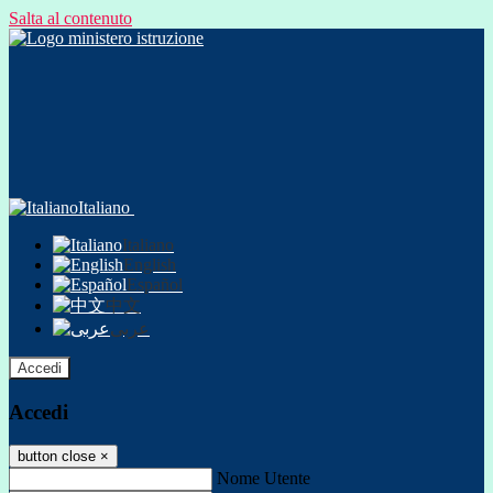
Salta al contenuto
Italiano
Italiano
English
Español
中文
عربى
Accedi
Accedi
button close
×
Nome Utente