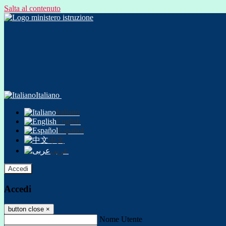
Salta al contenuto
Italiano
Italiano
English
Español
中文
عربى
Accedi
Accedi
button close
×
Nome Utente