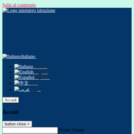
Salta al contenuto
Italiano
Italiano
English
Español
中文
عربى
Accedi
Accedi
button close
×
Nome Utente