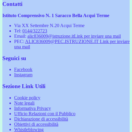
Contatti
Istituto Comprensivo N. 1 Saracco Bella Acqui Terme
Via XX Settembre N.20 Acqui Terme
Tel:
0144/322723
Email:
alic836009@istruzione.it
Link per inviare una mail
PEC:
ALIC836009@PEC.ISTRUZIONE.IT
Link per inviare
una mail
Seguici su
Facebook
Instagram
Sezione Link Utili
Cookie policy
Note legali
Informativa Privacy
Ufficio Relazioni con il Pubblico
Dichiarazione di accessibilità
Obiettivi di accessibilità
Whistleblowing