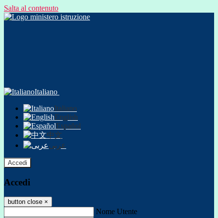
Salta al contenuto
Italiano
Italiano
English
Español
中文
عربى
Accedi
Accedi
button close
×
Nome Utente