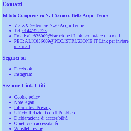
Contatti
Istituto Comprensivo N. 1 Saracco Bella Acqui Terme
Via XX Settembre N.20 Acqui Terme
Tel:
0144/322723
Email:
alic836009@istruzione.it
Link per inviare una mail
PEC:
ALIC836009@PEC.ISTRUZIONE.IT
Link per inviare
una mail
Seguici su
Facebook
Instagram
Sezione Link Utili
Cookie policy
Note legali
Informativa Privacy
Ufficio Relazioni con il Pubblico
Dichiarazione di accessibilità
Obiettivi di accessibilità
Whistleblowing