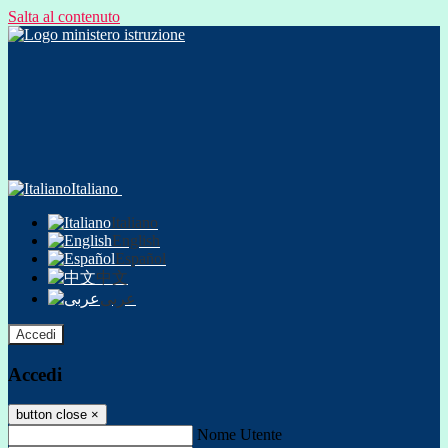
Salta al contenuto
Italiano
Italiano
English
Español
中文
عربى
Accedi
Accedi
button close
×
Nome Utente