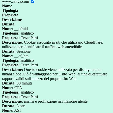
www.canva.com
Nome
Tipologia
Proprieta
Descrizione
Durata
Nome:
__cfruid
Tipologia:
analitico
Proprieta:
Terze Parti
Descrizione:
Cookie associato ai siti che utilizzano CloudFlare,
utilizzato per identificare il traffico web attendibile.
Durata:
Sessione
Nome:
__cf_bm
Tipologia:
analitico
Proprieta:
Terze Parti
Descrizione:
Questo cookie viene utilizzato per distinguere tra
umani e bot. Ciò è vantaggioso per il sito Web, al fine di effettuare
rapporti validi sull'utilizzo del proprio sito Web.
Durata:
30 minuti
Nome:
CPA
Tipologia:
analitico
Proprieta:
Terze Parti
Descrizione:
analisi e profilazione navigazione utente
Durata:
3 ore
Nome:
ASI