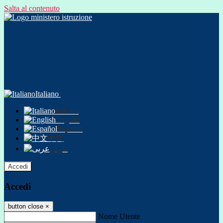
Salta al contenuto
Italiano
Italiano
English
Español
中文
عربى
Accedi
Accedi
button close
×
Nome Utente