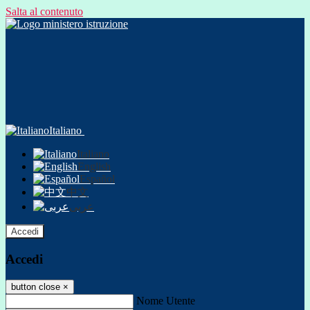
Salta al contenuto
Italiano
Italiano
English
Español
中文
عربى
Accedi
Accedi
button close
×
Nome Utente