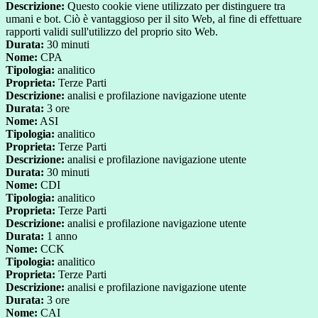
Descrizione:
Questo cookie viene utilizzato per distinguere tra
umani e bot. Ciò è vantaggioso per il sito Web, al fine di effettuare
rapporti validi sull'utilizzo del proprio sito Web.
Durata:
30 minuti
Nome:
CPA
Tipologia:
analitico
Proprieta:
Terze Parti
Descrizione:
analisi e profilazione navigazione utente
Durata:
3 ore
Nome:
ASI
Tipologia:
analitico
Proprieta:
Terze Parti
Descrizione:
analisi e profilazione navigazione utente
Durata:
30 minuti
Nome:
CDI
Tipologia:
analitico
Proprieta:
Terze Parti
Descrizione:
analisi e profilazione navigazione utente
Durata:
1 anno
Nome:
CCK
Tipologia:
analitico
Proprieta:
Terze Parti
Descrizione:
analisi e profilazione navigazione utente
Durata:
3 ore
Nome:
CAI