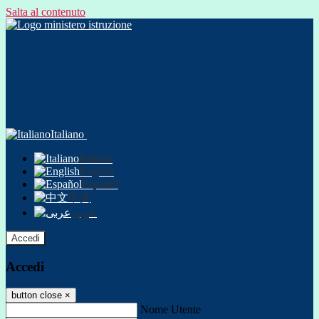
Salta al contenuto
Italiano
Italiano
English
Español
中文
عربى
Accedi
Accedi
button close
×
Nome Utente