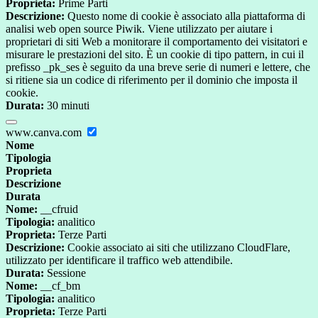
Proprieta:
Prime Parti
Descrizione:
Questo nome di cookie è associato alla piattaforma di
analisi web open source Piwik. Viene utilizzato per aiutare i
proprietari di siti Web a monitorare il comportamento dei visitatori e
misurare le prestazioni del sito. È un cookie di tipo pattern, in cui il
prefisso _pk_ses è seguito da una breve serie di numeri e lettere, che
si ritiene sia un codice di riferimento per il dominio che imposta il
cookie.
Durata:
30 minuti
www.canva.com
Nome
Tipologia
Proprieta
Descrizione
Durata
Nome:
__cfruid
Tipologia:
analitico
Proprieta:
Terze Parti
Descrizione:
Cookie associato ai siti che utilizzano CloudFlare,
utilizzato per identificare il traffico web attendibile.
Durata:
Sessione
Nome:
__cf_bm
Tipologia:
analitico
Proprieta:
Terze Parti