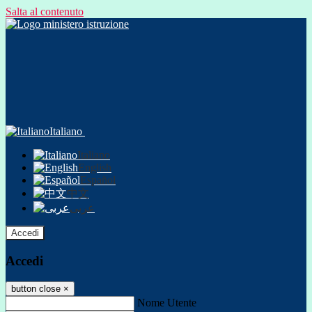
Salta al contenuto
Italiano
Italiano
English
Español
中文
عربى
Accedi
Accedi
button close
×
Nome Utente