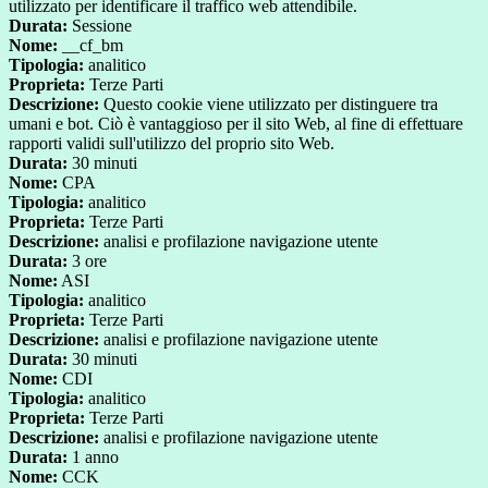
utilizzato per identificare il traffico web attendibile.
Durata:
Sessione
Nome:
__cf_bm
Tipologia:
analitico
Proprieta:
Terze Parti
Descrizione:
Questo cookie viene utilizzato per distinguere tra
umani e bot. Ciò è vantaggioso per il sito Web, al fine di effettuare
rapporti validi sull'utilizzo del proprio sito Web.
Durata:
30 minuti
Nome:
CPA
Tipologia:
analitico
Proprieta:
Terze Parti
Descrizione:
analisi e profilazione navigazione utente
Durata:
3 ore
Nome:
ASI
Tipologia:
analitico
Proprieta:
Terze Parti
Descrizione:
analisi e profilazione navigazione utente
Durata:
30 minuti
Nome:
CDI
Tipologia:
analitico
Proprieta:
Terze Parti
Descrizione:
analisi e profilazione navigazione utente
Durata:
1 anno
Nome:
CCK