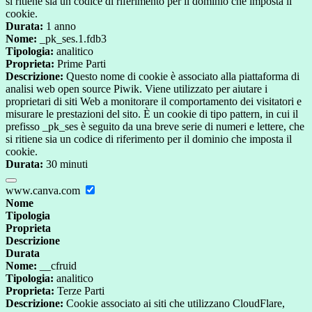
si ritiene sia un codice di riferimento per il dominio che imposta il
cookie.
Durata:
1 anno
Nome:
_pk_ses.1.fdb3
Tipologia:
analitico
Proprieta:
Prime Parti
Descrizione:
Questo nome di cookie è associato alla piattaforma di
analisi web open source Piwik. Viene utilizzato per aiutare i
proprietari di siti Web a monitorare il comportamento dei visitatori e
misurare le prestazioni del sito. È un cookie di tipo pattern, in cui il
prefisso _pk_ses è seguito da una breve serie di numeri e lettere, che
si ritiene sia un codice di riferimento per il dominio che imposta il
cookie.
Durata:
30 minuti
www.canva.com
Nome
Tipologia
Proprieta
Descrizione
Durata
Nome:
__cfruid
Tipologia:
analitico
Proprieta:
Terze Parti
Descrizione:
Cookie associato ai siti che utilizzano CloudFlare,