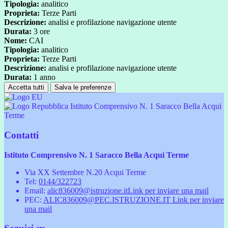
Tipologia:
analitico
Proprieta:
Terze Parti
Descrizione:
analisi e profilazione navigazione utente
Durata:
3 ore
Nome:
CAI
Tipologia:
analitico
Proprieta:
Terze Parti
Descrizione:
analisi e profilazione navigazione utente
Durata:
1 anno
Accetta tutti
Salva le preferenze
Istituto Comprensivo N. 1 Saracco Bella Acqui
Terme
Contatti
Istituto Comprensivo N. 1 Saracco Bella Acqui Terme
Via XX Settembre N.20 Acqui Terme
Tel:
0144/322723
Email:
alic836009@istruzione.it
Link per inviare una mail
PEC:
ALIC836009@PEC.ISTRUZIONE.IT
Link per inviare
una mail