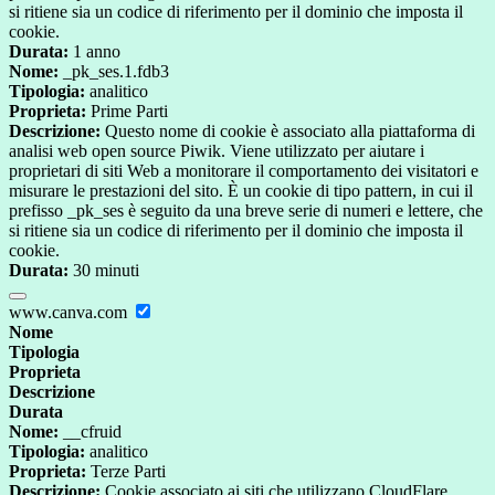
si ritiene sia un codice di riferimento per il dominio che imposta il
cookie.
Durata:
1 anno
Nome:
_pk_ses.1.fdb3
Tipologia:
analitico
Proprieta:
Prime Parti
Descrizione:
Questo nome di cookie è associato alla piattaforma di
analisi web open source Piwik. Viene utilizzato per aiutare i
proprietari di siti Web a monitorare il comportamento dei visitatori e
misurare le prestazioni del sito. È un cookie di tipo pattern, in cui il
prefisso _pk_ses è seguito da una breve serie di numeri e lettere, che
si ritiene sia un codice di riferimento per il dominio che imposta il
cookie.
Durata:
30 minuti
www.canva.com
Nome
Tipologia
Proprieta
Descrizione
Durata
Nome:
__cfruid
Tipologia:
analitico
Proprieta:
Terze Parti
Descrizione:
Cookie associato ai siti che utilizzano CloudFlare,