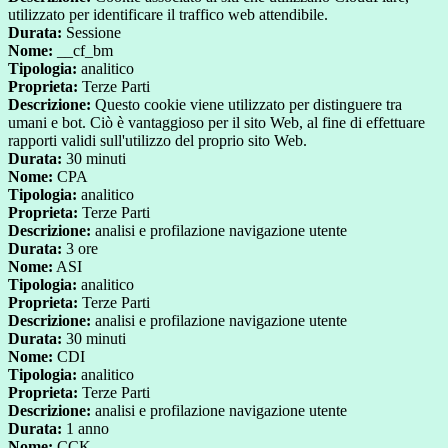
utilizzato per identificare il traffico web attendibile.
Durata:
Sessione
Nome:
__cf_bm
Tipologia:
analitico
Proprieta:
Terze Parti
Descrizione:
Questo cookie viene utilizzato per distinguere tra
umani e bot. Ciò è vantaggioso per il sito Web, al fine di effettuare
rapporti validi sull'utilizzo del proprio sito Web.
Durata:
30 minuti
Nome:
CPA
Tipologia:
analitico
Proprieta:
Terze Parti
Descrizione:
analisi e profilazione navigazione utente
Durata:
3 ore
Nome:
ASI
Tipologia:
analitico
Proprieta:
Terze Parti
Descrizione:
analisi e profilazione navigazione utente
Durata:
30 minuti
Nome:
CDI
Tipologia:
analitico
Proprieta:
Terze Parti
Descrizione:
analisi e profilazione navigazione utente
Durata:
1 anno
Nome:
CCK