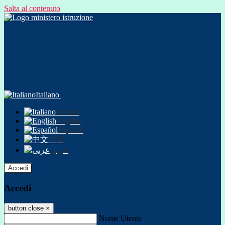
Salta al contenuto
Italiano
Italiano
English
Español
中文
عربى
Accedi
Accedi
button close
×
Nome Utente