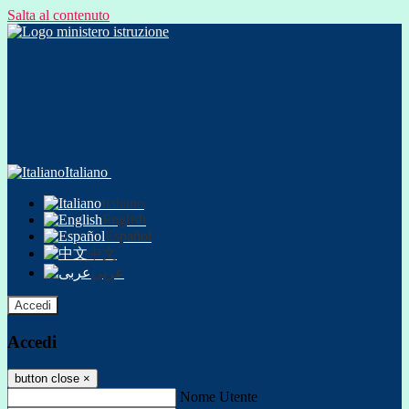
Salta al contenuto
Italiano
Italiano
English
Español
中文
عربى
Accedi
Accedi
button close
×
Nome Utente