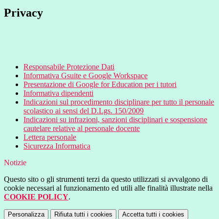
Privacy
Responsabile Protezione Dati
Informativa Gsuite e
Google Workspace
Presentazione di Google for Education per i tutori
Informativa dipendenti
Indicazioni sul procedimento disciplinare per tutto il personale
scolastico ai sensi del D.Lgs. 150/2009
Indicazioni su infrazioni, sanzioni disciplinari e sospensione
cautelare relative al personale docente
Lettera personale
Sicurezza Informatica
Notizie
Questo sito o gli strumenti terzi da questo utilizzati si avvalgono di
cookie necessari al funzionamento ed utili alle finalità illustrate nella
COOKIE POLICY
.
Personalizza
Rifiuta tutti
i cookies
Accetta tutti
i cookies