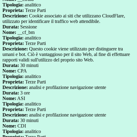
Tipologia:
analitico
Proprieta:
Terze Parti
Descrizione:
Cookie associato ai siti che utilizzano CloudFlare,
utilizzato per identificare il traffico web attendibile.
Durata:
Sessione
Nome:
__cf_bm
Tipologia:
analitico
Proprieta:
Terze Parti
Descrizione:
Questo cookie viene utilizzato per distinguere tra
umani e bot. Ciò è vantaggioso per il sito Web, al fine di effettuare
rapporti validi sull'utilizzo del proprio sito Web.
Durata:
30 minuti
Nome:
CPA
Tipologia:
analitico
Proprieta:
Terze Parti
Descrizione:
analisi e profilazione navigazione utente
Durata:
3 ore
Nome:
ASI
Tipologia:
analitico
Proprieta:
Terze Parti
Descrizione:
analisi e profilazione navigazione utente
Durata:
30 minuti
Nome:
CDI
Tipologia:
analitico
Proprieta:
Terze Parti