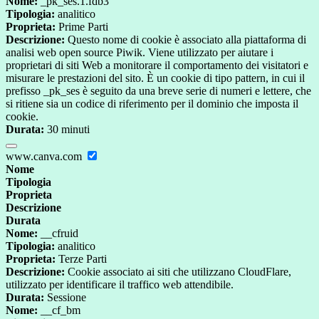
Nome:
_pk_ses.1.fdb3
Tipologia:
analitico
Proprieta:
Prime Parti
Descrizione:
Questo nome di cookie è associato alla piattaforma di
analisi web open source Piwik. Viene utilizzato per aiutare i
proprietari di siti Web a monitorare il comportamento dei visitatori e
misurare le prestazioni del sito. È un cookie di tipo pattern, in cui il
prefisso _pk_ses è seguito da una breve serie di numeri e lettere, che
si ritiene sia un codice di riferimento per il dominio che imposta il
cookie.
Durata:
30 minuti
www.canva.com
Nome
Tipologia
Proprieta
Descrizione
Durata
Nome:
__cfruid
Tipologia:
analitico
Proprieta:
Terze Parti
Descrizione:
Cookie associato ai siti che utilizzano CloudFlare,
utilizzato per identificare il traffico web attendibile.
Durata:
Sessione
Nome:
__cf_bm