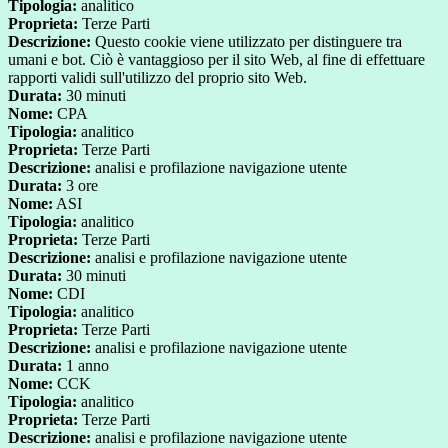
Tipologia:
analitico
Proprieta:
Terze Parti
Descrizione:
Questo cookie viene utilizzato per distinguere tra
umani e bot. Ciò è vantaggioso per il sito Web, al fine di effettuare
rapporti validi sull'utilizzo del proprio sito Web.
Durata:
30 minuti
Nome:
CPA
Tipologia:
analitico
Proprieta:
Terze Parti
Descrizione:
analisi e profilazione navigazione utente
Durata:
3 ore
Nome:
ASI
Tipologia:
analitico
Proprieta:
Terze Parti
Descrizione:
analisi e profilazione navigazione utente
Durata:
30 minuti
Nome:
CDI
Tipologia:
analitico
Proprieta:
Terze Parti
Descrizione:
analisi e profilazione navigazione utente
Durata:
1 anno
Nome:
CCK
Tipologia:
analitico
Proprieta:
Terze Parti
Descrizione:
analisi e profilazione navigazione utente