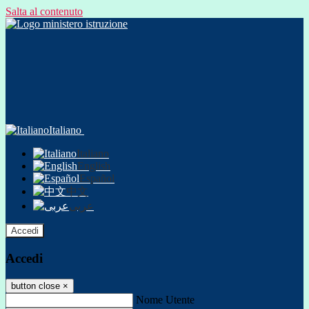
Salta al contenuto
Italiano
Italiano
English
Español
中文
عربى
Accedi
Accedi
button close
×
Nome Utente