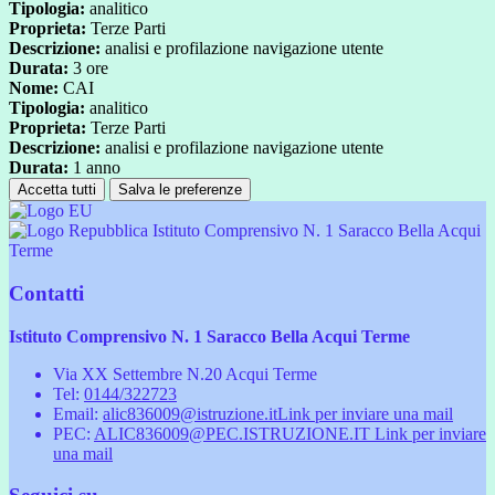
Tipologia:
analitico
Proprieta:
Terze Parti
Descrizione:
analisi e profilazione navigazione utente
Durata:
3 ore
Nome:
CAI
Tipologia:
analitico
Proprieta:
Terze Parti
Descrizione:
analisi e profilazione navigazione utente
Durata:
1 anno
Accetta tutti
Salva le preferenze
Istituto Comprensivo N. 1 Saracco Bella Acqui
Terme
Contatti
Istituto Comprensivo N. 1 Saracco Bella Acqui Terme
Via XX Settembre N.20 Acqui Terme
Tel:
0144/322723
Email:
alic836009@istruzione.it
Link per inviare una mail
PEC:
ALIC836009@PEC.ISTRUZIONE.IT
Link per inviare
una mail