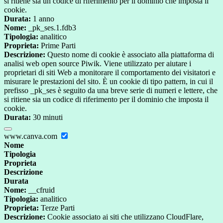
si ritiene sia un codice di riferimento per il dominio che imposta il
cookie.
Durata:
1 anno
Nome:
_pk_ses.1.fdb3
Tipologia:
analitico
Proprieta:
Prime Parti
Descrizione:
Questo nome di cookie è associato alla piattaforma di
analisi web open source Piwik. Viene utilizzato per aiutare i
proprietari di siti Web a monitorare il comportamento dei visitatori e
misurare le prestazioni del sito. È un cookie di tipo pattern, in cui il
prefisso _pk_ses è seguito da una breve serie di numeri e lettere, che
si ritiene sia un codice di riferimento per il dominio che imposta il
cookie.
Durata:
30 minuti
www.canva.com
Nome
Tipologia
Proprieta
Descrizione
Durata
Nome:
__cfruid
Tipologia:
analitico
Proprieta:
Terze Parti
Descrizione:
Cookie associato ai siti che utilizzano CloudFlare,