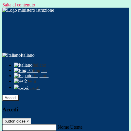
Salta al contenuto
Italiano
Italiano
English
Español
中文
عربى
Accedi
Accedi
button close
×
Nome Utente