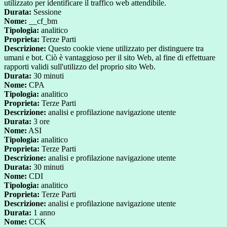
utilizzato per identificare il traffico web attendibile.
Durata:
Sessione
Nome:
__cf_bm
Tipologia:
analitico
Proprieta:
Terze Parti
Descrizione:
Questo cookie viene utilizzato per distinguere tra
umani e bot. Ciò è vantaggioso per il sito Web, al fine di effettuare
rapporti validi sull'utilizzo del proprio sito Web.
Durata:
30 minuti
Nome:
CPA
Tipologia:
analitico
Proprieta:
Terze Parti
Descrizione:
analisi e profilazione navigazione utente
Durata:
3 ore
Nome:
ASI
Tipologia:
analitico
Proprieta:
Terze Parti
Descrizione:
analisi e profilazione navigazione utente
Durata:
30 minuti
Nome:
CDI
Tipologia:
analitico
Proprieta:
Terze Parti
Descrizione:
analisi e profilazione navigazione utente
Durata:
1 anno
Nome:
CCK