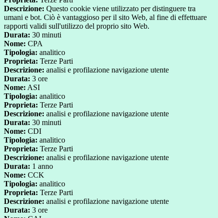
Descrizione:
Questo cookie viene utilizzato per distinguere tra
umani e bot. Ciò è vantaggioso per il sito Web, al fine di effettuare
rapporti validi sull'utilizzo del proprio sito Web.
Durata:
30 minuti
Nome:
CPA
Tipologia:
analitico
Proprieta:
Terze Parti
Descrizione:
analisi e profilazione navigazione utente
Durata:
3 ore
Nome:
ASI
Tipologia:
analitico
Proprieta:
Terze Parti
Descrizione:
analisi e profilazione navigazione utente
Durata:
30 minuti
Nome:
CDI
Tipologia:
analitico
Proprieta:
Terze Parti
Descrizione:
analisi e profilazione navigazione utente
Durata:
1 anno
Nome:
CCK
Tipologia:
analitico
Proprieta:
Terze Parti
Descrizione:
analisi e profilazione navigazione utente
Durata:
3 ore