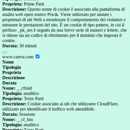
Proprieta:
Prime Parti
Descrizione:
Questo nome di cookie è associato alla piattaforma di
analisi web open source Piwik. Viene utilizzato per aiutare i
proprietari di siti Web a monitorare il comportamento dei visitatori e
misurare le prestazioni del sito. È un cookie di tipo pattern, in cui il
prefisso _pk_ses è seguito da una breve serie di numeri e lettere, che
si ritiene sia un codice di riferimento per il dominio che imposta il
cookie.
Durata:
30 minuti
www.canva.com
Nome
Tipologia
Proprieta
Descrizione
Durata
Nome:
__cfruid
Tipologia:
analitico
Proprieta:
Terze Parti
Descrizione:
Cookie associato ai siti che utilizzano CloudFlare,
utilizzato per identificare il traffico web attendibile.
Durata:
Sessione
Nome:
__cf_bm
Tipologia:
analitico
Proprieta:
Terze Parti