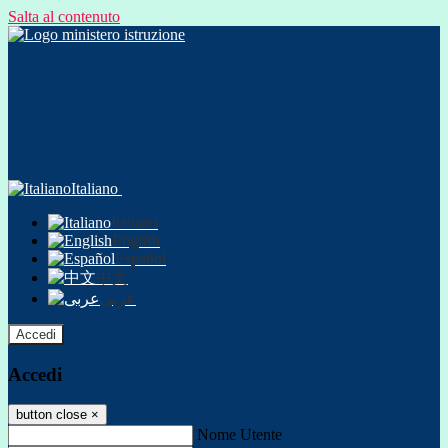
Salta al contenuto
Italiano
Italiano
English
Español
中文
عربى
Accedi
Accedi
button close
×
Nome Utente