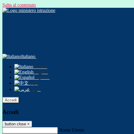
Salta al contenuto
Italiano
Italiano
English
Español
中文
عربى
Accedi
Accedi
button close
×
Nome Utente