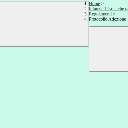
Home
>
Infanzia L'isola che n
Regolamenti
>
Protocollo Adozione