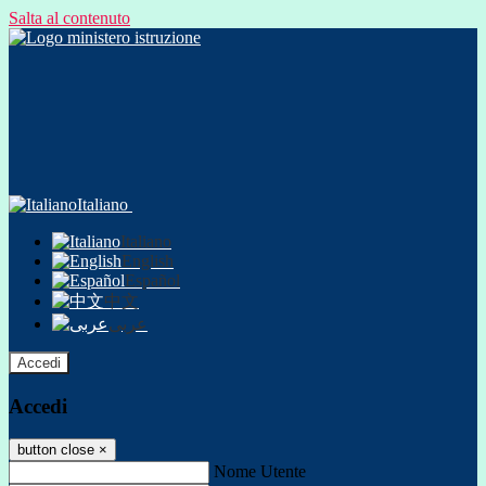
Salta al contenuto
Italiano
Italiano
English
Español
中文
عربى
Accedi
Accedi
button close
×
Nome Utente