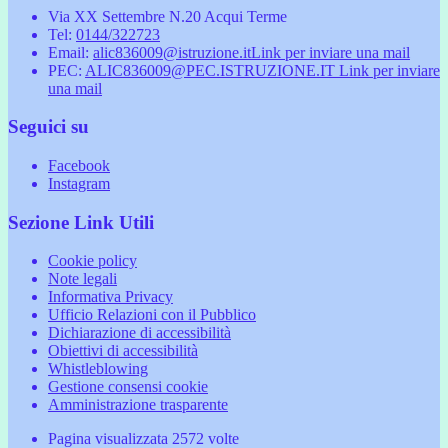
Via XX Settembre N.20 Acqui Terme
Tel:
0144/322723
Email:
alic836009@istruzione.it
Link per inviare una mail
PEC:
ALIC836009@PEC.ISTRUZIONE.IT
Link per inviare
una mail
Seguici su
Facebook
Instagram
Sezione Link Utili
Cookie policy
Note legali
Informativa Privacy
Ufficio Relazioni con il Pubblico
Dichiarazione di accessibilità
Obiettivi di accessibilità
Whistleblowing
Gestione consensi cookie
Amministrazione trasparente
Pagina visualizzata
2572
volte