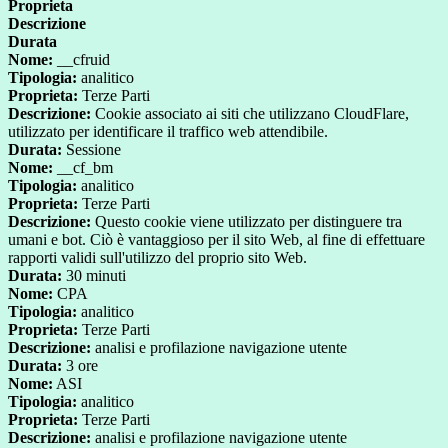
Proprieta
Descrizione
Durata
Nome:
__cfruid
Tipologia:
analitico
Proprieta:
Terze Parti
Descrizione:
Cookie associato ai siti che utilizzano CloudFlare,
utilizzato per identificare il traffico web attendibile.
Durata:
Sessione
Nome:
__cf_bm
Tipologia:
analitico
Proprieta:
Terze Parti
Descrizione:
Questo cookie viene utilizzato per distinguere tra
umani e bot. Ciò è vantaggioso per il sito Web, al fine di effettuare
rapporti validi sull'utilizzo del proprio sito Web.
Durata:
30 minuti
Nome:
CPA
Tipologia:
analitico
Proprieta:
Terze Parti
Descrizione:
analisi e profilazione navigazione utente
Durata:
3 ore
Nome:
ASI
Tipologia:
analitico
Proprieta:
Terze Parti
Descrizione:
analisi e profilazione navigazione utente