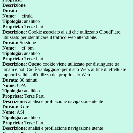
Descrizione
Durata
Nome:
__cfruid
Tipologia:
analitico
Proprieta:
Terze Parti
Descrizione:
Cookie associato ai siti che utilizzano CloudFlare,
utilizzato per identificare il traffico web attendibile.
Durata:
Sessione
Nome:
__cf_bm
Tipologia:
analitico
Proprieta:
Terze Parti
Descrizione:
Questo cookie viene utilizzato per distinguere tra
umani e bot. Ciò è vantaggioso per il sito Web, al fine di effettuare
rapporti validi sull'utilizzo del proprio sito Web.
Durata:
30 minuti
Nome:
CPA
Tipologia:
analitico
Proprieta:
Terze Parti
Descrizione:
analisi e profilazione navigazione utente
Durata:
3 ore
Nome:
ASI
Tipologia:
analitico
Proprieta:
Terze Parti
Descrizione:
analisi e profilazione navigazione utente