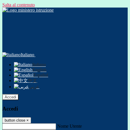
Salta al contenuto
Italiano
Italiano
English
Español
中文
عربى
Accedi
Accedi
button close
×
Nome Utente